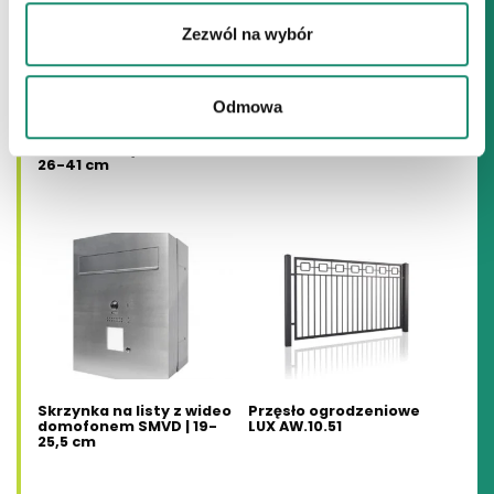
Opcje
Zezwól na wybór
można
wybrać
Skrzynka na listy
Impregnat do ogrodzeń
Odmowa
na
personalizowana z
PROTECT JONIEC
dzwonkiem i
stronie
maskownicą SDGMP |
26-41 cm
produktu
Skrzynka na listy z wideo
Przęsło ogrodzeniowe
domofonem SMVD | 19-
LUX AW.10.51
25,5 cm
Ten
Ten
produkt