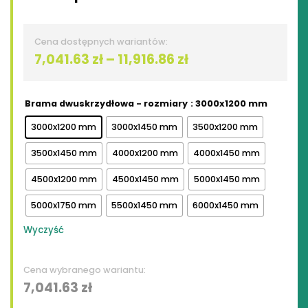
Zakres
7,041.63
zł
–
11,916.86
zł
cen:
od
Brama dwuskrzydłowa - rozmiary
: 3000x1200 mm
7,041.63 zł
3000x1200 mm
3000x1450 mm
3500x1200 mm
do
3500x1450 mm
4000x1200 mm
4000x1450 mm
11,916.86 zł
4500x1200 mm
4500x1450 mm
5000x1450 mm
5000x1750 mm
5500x1450 mm
6000x1450 mm
Wyczyść
7,041.63
zł