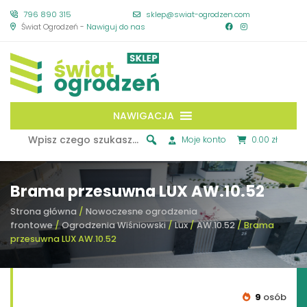
796 890 315
sklep@swiat-ogrodzen.com
Świat Ogrodzeń -
Nawiguj do nas
NAWIGACJA
Moje konto
0.00 zł
Brama przesuwna LUX AW.10.52
Strona główna
/
Nowoczesne ogrodzenia
frontowe
/
Ogrodzenia Wiśniowski
/
Lux
/
AW.10.52
/ Brama
przesuwna LUX AW.10.52
9
osób