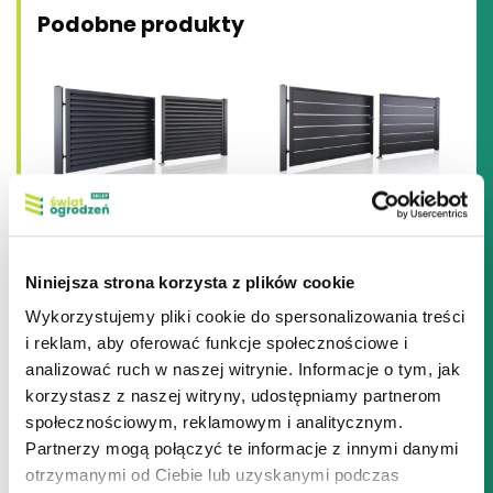
Podobne produkty
Brama dwuskrzydłowa
Brama dwuskrzydłowa
HOME INCLUSIVE AW.10.229
HOME INCLUSIVE AW.10.228
Ten
Ten
Niniejsza strona korzysta z plików cookie
produkt
produkt
Wykorzystujemy pliki cookie do spersonalizowania treści
ma
ma
i reklam, aby oferować funkcje społecznościowe i
wiele
wiele
analizować ruch w naszej witrynie. Informacje o tym, jak
wariantów.
wariantów.
korzystasz z naszej witryny, udostępniamy partnerom
Opcje
Opcje
społecznościowym, reklamowym i analitycznym.
Partnerzy mogą połączyć te informacje z innymi danymi
można
można
otrzymanymi od Ciebie lub uzyskanymi podczas
wybrać
wybrać