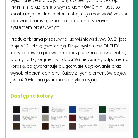
wykonane ze stalowych prętów pełnych o przekroju
14×14 mm oraz ramę o wymiarach 40×40 mm. Jest to
konstrukcja solidna, a oferta obejmuje możliwość zakupu
zarówno bramy ręcznej, jak i z automatycznym
systemem przesuwnym.
Produkt “brama przesuwna lux Wiśniowski AW.10.52” jest
objęty 10-letnią gwarancją. Dzięki systemowi DUPLEX,
który zapewnia podwójne zabezpieczenie powierzchni,
bramy, furtki, segmenty i słupki Wiśniowski są odporne na
korozję, co gwarantuje długotrwałe użytkowanie oraz
wysoki stopień ochrony. Każdy z tych elementów objęty
jest aż 10-letnią gwarancją antykorozyjną.
Dostępne kolory