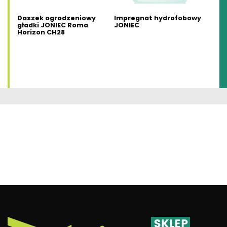
Daszek ogrodzeniowy
Impregnat hydrofobowy
gładki JONIEC Roma
JONIEC
Horizon CH28
Ten
produkt
ma
wiele
wariantów.
Opcje
można
wybrać
na
stronie
produktu