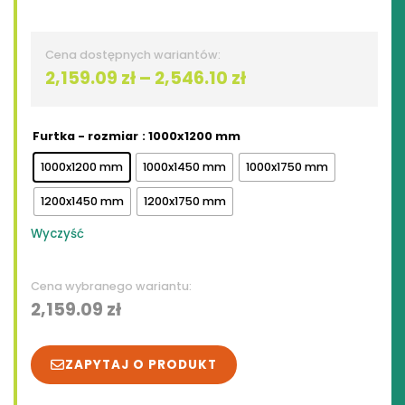
Zakres
2,159.09
zł
–
2,546.10
zł
cen:
od
Furtka - rozmiar
: 1000x1200 mm
2,159.09 zł
1000x1200 mm
1000x1450 mm
1000x1750 mm
do
1200x1450 mm
1200x1750 mm
2,546.10 zł
Wyczyść
2,159.09
zł
ZAPYTAJ O PRODUKT