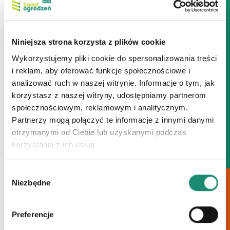
Niniejsza strona korzysta z plików cookie
Wykorzystujemy pliki cookie do spersonalizowania treści
Przęsło ogrodzeniowe
Przęsło ogrodzeniowe
HOME INCLUSIVE AW.10.230
HOME INCLUSIVE AW.10.228
i reklam, aby oferować funkcje społecznościowe i
Ten
Ten
analizować ruch w naszej witrynie. Informacje o tym, jak
produkt
produkt
korzystasz z naszej witryny, udostępniamy partnerom
ma
ma
społecznościowym, reklamowym i analitycznym.
wiele
wiele
Partnerzy mogą połączyć te informacje z innymi danymi
otrzymanymi od Ciebie lub uzyskanymi podczas
wariantów.
wariantów.
korzystania z ich usług.
Opcje
Opcje
można
można
Wybór
wybrać
wybrać
Niezbędne
zgody
Brama dwuskrzydłowa
Brama dwuskrzydłowa
na
na
ZAPYTAJ O PRODUKT
MODERN AW.10.108/P
MODERN AW.10.100/P
stronie
stronie
Ten
Ten
produktu
produktu
Preferencje
produkt
produkt