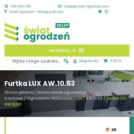
796 890 315
sklep@swiat-ogrodzen.com
Świat Ogrodzeń -
Nawiguj do nas
NAWIGACJA
Moje konto
0.00 zł
Furtka LUX AW.10.53
Strona główna
/
Nowoczesne ogrodzenia
frontowe
/
Ogrodzenia Wiśniowski
/
Lux
/
AW.10.53
/ Furtka LUX
AW.10.53
26